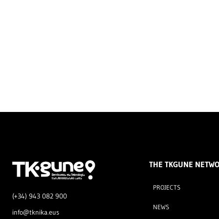
THE TKGUNE NETW
PROJECTS
(+34) 943 082 900
NEWS
info@tknika.eus