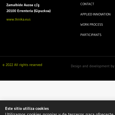
CONTACT
Zamal
bide Auzoa z/g
20100 Errenteria (Gipuzkoa)
APPLIED INNOVATION
www.tknika.eus
WORK PROCESS
PARTICIPANTS
© 2022 All rights reserved
Design and development b
Este sitio utiliza cookies
Utilizamos cookies propias y de terceros para ofrecerte