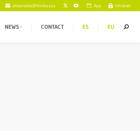
alizarralde@tknika.eus
App
Intranet
NEWS
CONTACT
ES
EU