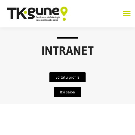
INTRANET
Editatu profila
Itxi saioa