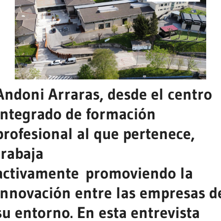
Andoni Arraras, desde el centro
integrado de formación
profesional al que pertenece,
trabaja
activamente promoviendo la
innovación entre las empresas d
su entorno. En esta entrevista