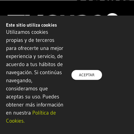
Este sitio utiliza cookies
Utilizamos cookies
propias y de terceros
para ofrecerte una mejor
(+34) 943 082 900
experiencia y servicio, de
info@tknika.eus
acuerdo a tus hábitos de
Zamal
bide Auzoa z/g
navegación. Si continúas
ACEPTAR
20100 Errenteria (Gipuzkoa)
navegando,
www.tknika.eus
consideramos que
aceptas su uso. Puedes
obtener más información
THE TKGUNE NETWORK
en nuestra
Política de
PROJECTS
Cookies.
NEWS