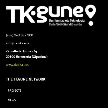
(+34) 943 082 900
info@tknika.eus
Zamal
bide Auzoa z/g
20100 Errenteria (Gipuzkoa)
www.tknika.eus
THE TKGUNE NETWORK
PROJECTS
NEWS